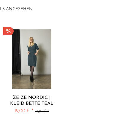
LLS ANGESEHEN
ZE-ZE NORDIC |
KLEID BETTE TEAL
GREEN LANG ARM
19,00 € *
54,95 € *