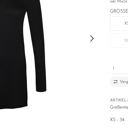
inkl. MwSt
GRÖSSE
X
X
1
Verg
ARTIKEL-
Größenta
XS - 34