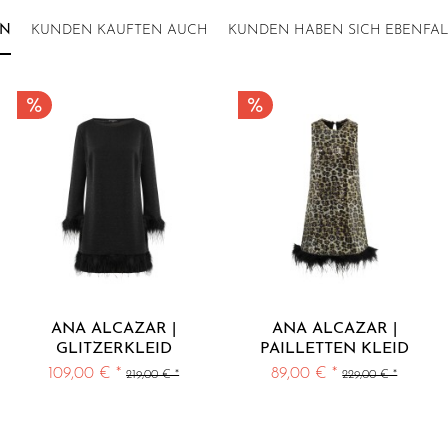
ON
KUNDEN KAUFTEN AUCH
KUNDEN HABEN SICH EBENFA
ANA ALCAZAR |
ANA ALCAZAR |
GLITZERKLEID
PAILLETTEN KLEID
SCHWARZ MIT
MIT LEO PRINT
109,00 € *
89,00 € *
219,00 € *
229,00 € *
FEDERN