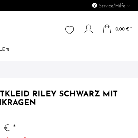
Service/Hilfe
0,00 € *
LE %
RTKLEID RILEY SCHWARZ MIT
HKRAGEN
5 € *