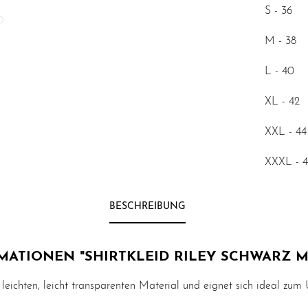
S - 36
M - 38
L - 40
XL - 42
XXL - 44
XXXL - 
BESCHREIBUNG
ATIONEN "SHIRTKLEID RILEY SCHWARZ M
us leichten, leicht transparenten Material und eignet sich ideal zum