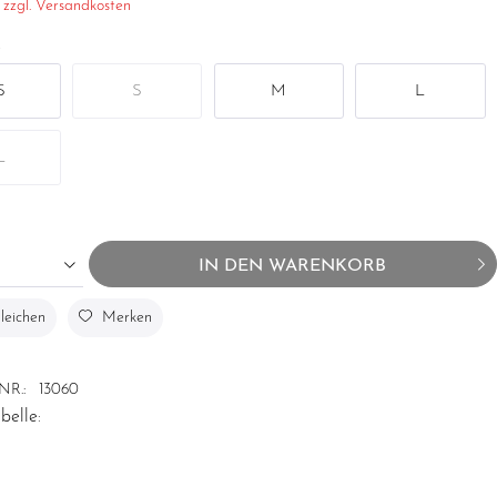
.
zzgl. Versandkosten
S
S
M
L
L
IN DEN
WARENKORB
leichen
Merken
NR.:
13060
belle: