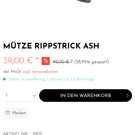
MÜTZE RIPPSTRICK ASH
39,00 € *
95,00 € *
(58,95% gespart)
inkl. MwSt.
zzgl. Versandkosten
Sofort versandfertig, Lieferzeit ca. 1-3 Werktage
1
IN DEN
WARENKORB
Merken
ARTIKEL-NR.:
12852