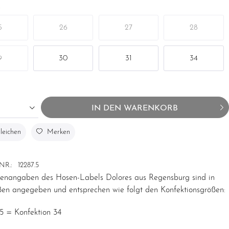
5
26
27
28
9
30
31
34
IN DEN
WARENKORB
leichen
Merken
NR.:
12287.5
ßenangaben des Hosen-Labels
Dolores
aus Regensburg sind in
ßen angegeben und entsprechen wie folgt den Konfektionsgrößen:
25 = Konfektion 34