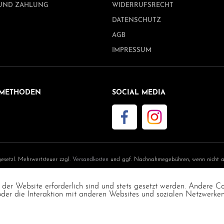
UND ZAHLUNG
WIDERRUFSRECHT
DATENSCHUTZ
AGB
IMPRESSUM
METHODEN
SOCIAL MEDIA
 gesetzl. Mehrwertsteuer zzgl.
Versandkosten
und ggf. Nachnahmegebühren, wenn nicht an
¹Ursprünglicher Preis des Händlers, ²Unverbindliche Preisempfehlung des Herstellers
COPYRIGHT © 2023 sego Fashion GmbH | SEGO-STORE.COM
 der Website erforderlich sind und stets gesetzt werden. Andere C
er die Interaktion mit anderen Websites und sozialen Netzwerken 