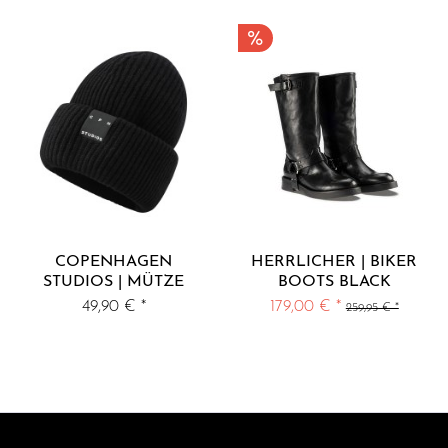
COPENHAGEN
HERRLICHER | BIKER
STUDIOS | MÜTZE
BOOTS BLACK
RIPPSTRICK MIT CPH
49,90 € *
179,00 € *
259,95 € *
LOGO BLACK