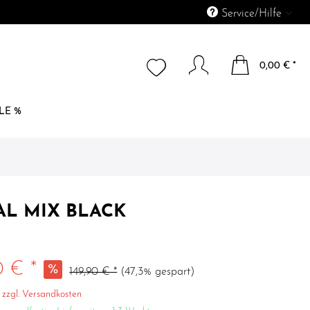
Service/Hilfe
0,00 € *
LE %
AL MIX BLACK
0 € *
149,90 € *
(47,3% gespart)
.
zzgl. Versandkosten