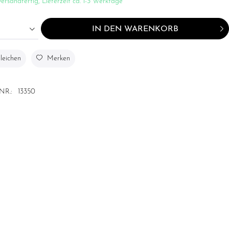
ersandfertig, Lieferzeit ca. 1-3 Werktage
IN DEN
WARENKORB
leichen
Merken
NR.:
13350