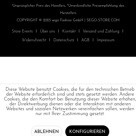
¹Ursprünglicher Preis des Händlers, ²Unverbindliche Preisempfehlung des
Herstellers
COPYRIGHT © 2023 sego Fashion GmbH | SEGO-STORE.COM
Store Events
Über uns
Kontakt
Versand und Zahlung
Widerrufsrecht
Datenschutz
AGB
Impressum
Diese Website benutzt Cookies, die für den technischen Betrieb
der Website erforderlich sind und stets gesetzt werden. Andere
Cookies, die den Komfort bei Benutzung dieser Website erhöhen,
der Direktwerbung dienen oder die Interaktion mit anderen
Websites und sozialen Netzwerken vereinfachen sollen, werden
nur mit Ihrer Zustimmung gesetzt.
ABLEHNEN
KONFIGURIEREN