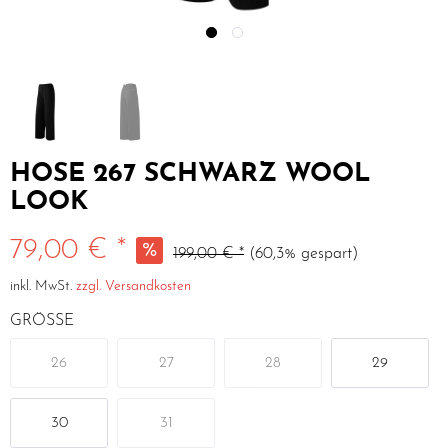
HOSE 267 SCHWARZ WOOL
LOOK
79,00 € *
199,00 € *
(60,3% gespart)
inkl. MwSt.
zzgl. Versandkosten
GRÖSSE
26
27
28
29
30
31